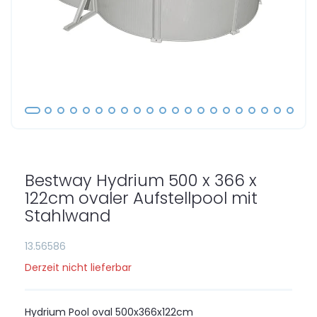
Zum
Anfang
der
Bestway Hydrium 500 x 366 x
Bildgalerie
springen
122cm ovaler Aufstellpool mit
Stahlwand
13.56586
Derzeit nicht lieferbar
Hydrium Pool oval 500x366x122cm