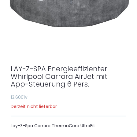
Zum
Anfang
der
LAY-Z-SPA Energieeffizienter
Bildgalerie
springen
Whirlpool Carrara AirJet mit
App-Steuerung 6 Pers.
13.6001V
Derzeit nicht lieferbar
Lay-Z-Spa Carrara ThermaCore UltraFit