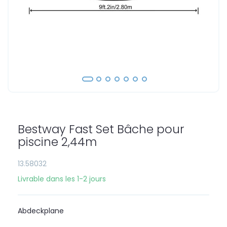
Skip
to
the
Bestway Fast Set Bâche pour
beginning
of
piscine 2,44m
the
images
13.58032
gallery
Livrable dans les 1-2 jours
Abdeckplane