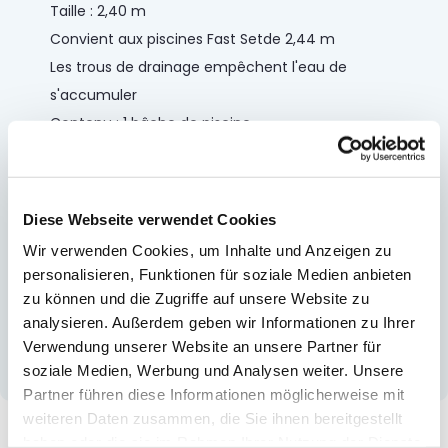
Taille : 2,40 m
Convient aux piscines Fast Setde 2,44 m
Les trous de drainage empêchent l'eau de
s'accumuler
Contenu : 1 bâche de piscine
Convient aux piscines Fast Setmesurant 2,44 m
(8’)
Diese Webseite verwendet Cookies
PVC
Wir verwenden Cookies, um Inhalte und Anzeigen zu
Comprend des cordes pour fixer la bâche
personalisieren, Funktionen für soziale Medien anbieten
Trous de vidange pour éviter que l’eau
zu können und die Zugriffe auf unsere Website zu
s’accumule
analysieren. Außerdem geben wir Informationen zu Ihrer
Contenus : un couvercle de piscine
Verwendung unserer Website an unsere Partner für
soziale Medien, Werbung und Analysen weiter. Unsere
Partner führen diese Informationen möglicherweise mit
weiteren Daten zusammen, die Sie ihnen bereitgestellt
Plus d’information
haben oder die sie im Rahmen Ihrer Nutzung der Dienste