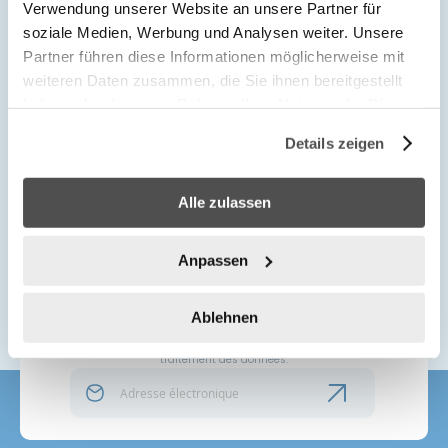
Verwendung unserer Website an unsere Partner für
soziale Medien, Werbung und Analysen weiter. Unsere
franco de port à partir de
Vaste choix
Partner führen diese Informationen möglicherweise mit
200.
weiteren Daten zusammen, die Sie ihnen bereitgestellt
haben oder die sie im Rahmen Ihrer Nutzung der Dienste
gesammelt haben.
Details zeigen
Plus de
clients satisfaits
Facture à 14 jours
Alle zulassen
Anpassen
Vous souhaitez recevoir nos offres
Ablehnen
exclusives et nos actualités ?
En envoyant le formulaire, vous acceptez les règles de
traitement des données.