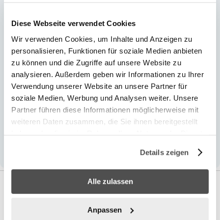
421 x 272 x 272
421
Diese Webseite verwendet Cookies
25% PP; 26% PE; 10% Stahl
Wir verwenden Cookies, um Inhalte und Anzeigen zu
42.1
personalisieren, Funktionen für soziale Medien anbieten
27.2
zu können und die Zugriffe auf unsere Website zu
27.2
analysieren. Außerdem geben wir Informationen zu Ihrer
Livrable dans les 1-2 jours
Verwendung unserer Website an unsere Partner für
2
soziale Medien, Werbung und Analysen weiter. Unsere
24
Partner führen diese Informationen möglicherweise mit
5678 l
weiteren Daten zusammen, die Sie ihnen bereitgestellt
Cet élément peut être
haben oder die sie im Rahmen Ihrer Nutzung der Dienste
retourné
gesammelt haben.
Details zeigen
Alle zulassen
Anpassen