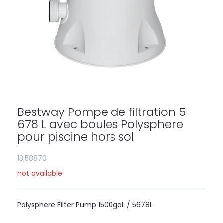
Skip
to
the
Bestway Pompe de filtration 5
beginning
of
678 L avec boules Polysphere
the
pour piscine hors sol
images
gallery
13.58870
not available
Polysphere Filter Pump 1500gal. / 5678L