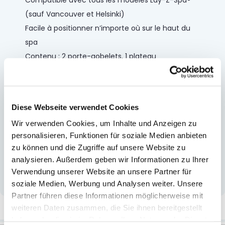
(sauf Vancouver et Helsinki)
Facile à positionner n’importe où sur le haut du
spa
Contenu : 2 porte-gobelets, 1 plateau
Vous permet de garder les boissons et les encas
à proximité pendant que vous vous détendez
Diese Webseite verwendet Cookies
à positionner n’importe où sur le haut de la paroi
Wir verwenden Cookies, um Inhalte und Anzeigen zu
latérale du spa
personalisieren, Funktionen für soziale Medien anbieten
Compatible avec tous les spas dont l'épaisseur
zu können und die Zugriffe auf unsere Website zu
de la paroi est comprise entre 20 et 27 cm
analysieren. Außerdem geben wir Informationen zu Ihrer
Contenu : 2 porte-gobelets, 1 plateau
Verwendung unserer Website an unsere Partner für
soziale Medien, Werbung und Analysen weiter. Unsere
Partner führen diese Informationen möglicherweise mit
Plus d’information
weiteren Daten zusammen, die Sie ihnen bereitgestellt
haben oder die sie im Rahmen Ihrer Nutzung der Dienste