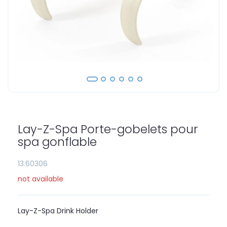
Skip
to
the
Lay-Z-Spa Porte-gobelets pour
beginning
of
spa gonflable
the
images
13.60306
gallery
not available
Lay-Z-Spa Drink Holder