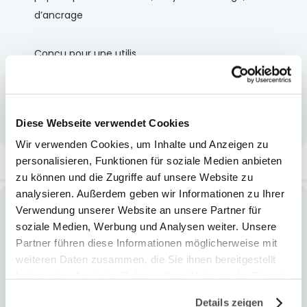
d’ancrage
Conçu pour une utilis
...
Voir plus
Diese Webseite verwendet Cookies
Wir verwenden Cookies, um Inhalte und Anzeigen zu
personalisieren, Funktionen für soziale Medien anbieten
Plus d’information
zu können und die Zugriffe auf unsere Website zu
analysieren. Außerdem geben wir Informationen zu Ihrer
Verwendung unserer Website an unsere Partner für
Plus
13.53408
soziale Medien, Werbung und Analysen weiter. Unsere
d’information
279,00 CHF
Partner führen diese Informationen möglicherweise mit
kids
weiteren Daten zusammen, die Sie ihnen bereitgestellt
1
haben oder die sie im Rahmen Ihrer Nutzung der Dienste
Mehrfarbig
gesammelt haben.
Details zeigen
unisex