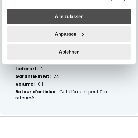
3650 x 3200 x 2700
2700
Alle zulassen
40% PVC; 37% Polyester; 14% Metal
270
Anpassen
365
320
Ablehnen
270000
Livrable dans les 1-2 jours
2
24
0 l
Cet élément peut être
retourné