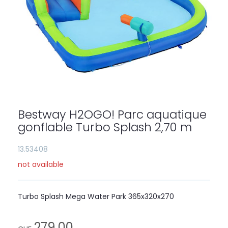
Skip
to
the
Bestway H2OGO! Parc aquatique
beginning
of
gonflable Turbo Splash 2,70 m
the
images
13.53408
gallery
not available
Turbo Splash Mega Water Park 365x320x270
279,00