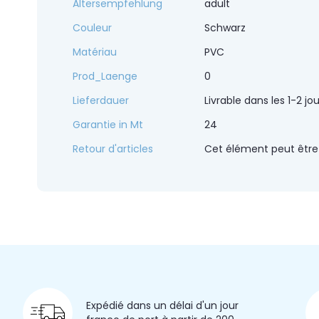
Altersempfehlung
adult
couleur : noir
Couleur
Schwarz
diamètre : 6cm
Matériau
PVC
Prod_Laenge
0
S'adapte à tous les modèles Bestway Lay-Z-Spa.
Lieferdauer
Livrable dans les 1-2 jo
Garantie in Mt
24
Retour d'articles
Cet élément peut être
Expédié dans un délai d'un jour