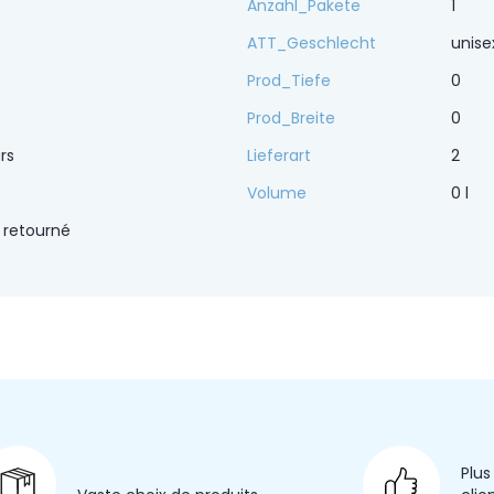
Anzahl_Pakete
1
ATT_Geschlecht
unise
Prod_Tiefe
0
Prod_Breite
0
urs
Lieferart
2
Volume
0 l
 retourné
Plus