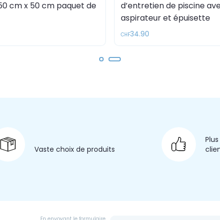
 50 cm x 50 cm paquet de
d’entretien de piscine av
aspirateur et épuisette
34.90
CHF
Plus
Vaste choix
de produits
clie
En envoyant le formulaire,