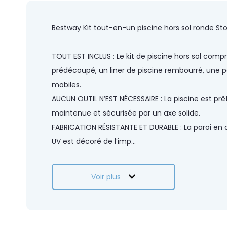
of
the
images
Bestway Kit tout-en-un piscine hors sol ronde S
gallery
TOUT EST INCLUS : Le kit de piscine hors sol compr
prédécoupé, un liner de piscine rembourré, une p
mobiles.
AUCUN OUTIL N’EST NÉCESSAIRE : La piscine est pr
maintenue et sécurisée par un axe solide.
FABRICATION RÉSISTANTE ET DURABLE : La paroi en ac
UV est décoré de l’imp
...
Voir plus