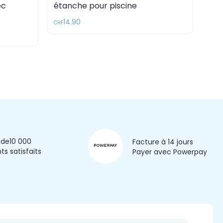
ec
étanche pour piscine
14.90
CHF
 de
10 000
Facture à 14 jours
nts satisfaits
Payer avec Powerpay