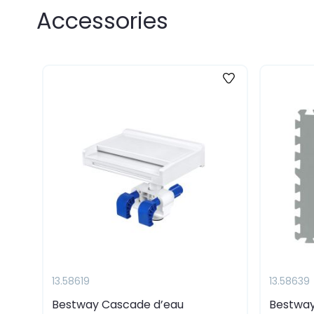
Accessories
13.58619
13.58639
on
Bestway Cascade d’eau
Bestway