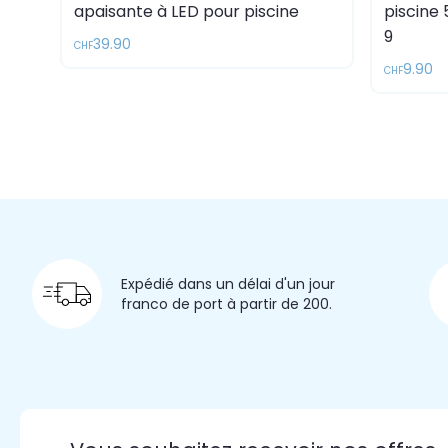
apaisante à LED pour piscine
piscine
9
39.90
CHF
9.90
CHF
Expédié dans un délai d'un jour
franco de port à partir de 200.