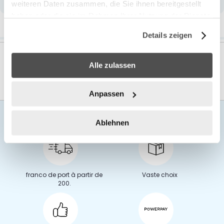
weiteren Daten zusammen, die Sie ihnen bereitgestellt
haben oder die sie im Rahmen Ihrer Nutzung der Dienste
Plus d’information
gesammelt haben.
Details zeigen
Alle zulassen
Anpassen
Ablehnen
franco de port à partir de
Vaste choix
200.