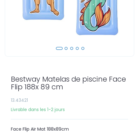
Skip
to
the
Bestway Matelas de piscine Face
beginning
of
Flip 188x 89 cm
the
images
13.43421
gallery
Livrable dans les 1-2 jours
Face Flip Air Mat 188x89cm