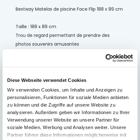
Bestway Matelas de piscine Face Flip 188 x 89 cm
Taille : 188 x 89 cm
Trou de regard permettant de prendre des
photos souvenirs amusantes
Gonflé rapidement, facile à transporter et à
ranger
Contenu : 1 matelas gonflable, 1 patch de
réparation
Diese Webseite verwendet Cookies
Wir verwenden Cookies, um Inhalte und Anzeigen zu
Design "Face Flip" amusant
personalisieren, Funktionen für soziale Medien anbieten
Fenêtre intégrée
zu können und die Zugriffe auf unsere Website zu
analysieren. Außerdem geben wir Informationen zu Ihrer
Capacité de charge maximale : 90 kg
Verwendung unserer Website an unsere Partner für
Contenu : un matelas gonflable, un patch de
soziale Medien, Werbung und Analysen weiter. Unsere
réparation
Partner führen diese Informationen möglicherweise mit