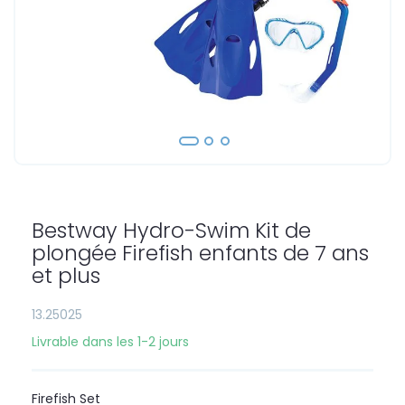
Skip
to
the
Bestway Hydro-Swim Kit de
beginning
of
plongée Firefish enfants de 7 ans
the
et plus
images
gallery
13.25025
Livrable dans les 1-2 jours
Firefish Set