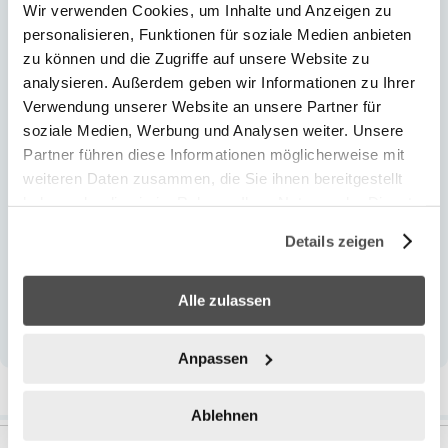
protection UV
Wir verwenden Cookies, um Inhalte und Anzeigen zu
personalisieren, Funktionen für soziale Medien anbieten
Double étanchéité du bord pour un ajustement
zu können und die Zugriffe auf unsere Website zu
précis
analysieren. Außerdem geben wir Informationen zu Ihrer
Bandeau entièrement réglable
Verwendung unserer Website an unsere Partner für
Embout de tuba ajusté
soziale Medien, Werbung und Analysen weiter. Unsere
Technologie "Dry Top" empêchant l'eau de
Partner führen diese Informationen möglicherweise mit
pénétrer dans le tuba
weiteren Daten zusammen, die Sie ihnen bereitgestellt
haben oder die sie im Rahmen Ihrer Nutzung der Dienste
1 paire de palmes
gesammelt haben.
Taille : 37-41 (EUR) ;
...
Details zeigen
Alle zulassen
Voir plus
Anpassen
Plus d’information
Ablehnen