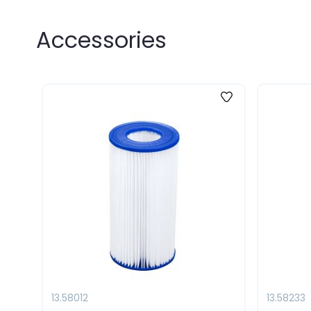
Accessories
13.58012
13.58233