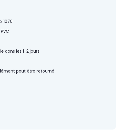
x 1070
, PVC
té remarquable et des raccordements
le dans les 1-2 jours
lément peut être retourné
che de protection