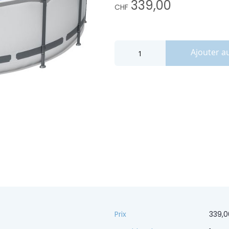
339,00
CHF
Ajouter a
1,07 m
Prix
339,0