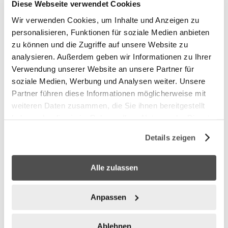
remboursement est effectué via le moyen de paiement
Diese Webseite verwendet Cookies
utilisé initialement. Selon le prestataire de paiement, le
Wir verwenden Cookies, um Inhalte und Anzeigen zu
crédit peut prendre quelques jours supplémentaires.
personalisieren, Funktionen für soziale Medien anbieten
zu können und die Zugriffe auf unsere Website zu
Information de garantie Bestway
analysieren. Außerdem geben wir Informationen zu Ihrer
Verwendung unserer Website an unsere Partner für
En cas de garantie sur des articles
Bestway
, aucun
soziale Medien, Werbung und Analysen weiter. Unsere
retour vers nous n'est nécessaire. Veuillez vous
Partner führen diese Informationen möglicherweise mit
adresser directement au service après-vente officiel
weiteren Daten zusammen, die Sie ihnen bereitgestellt
de Bestway :
haben oder die sie im Rahmen Ihrer Nutzung der Dienste
support.bestway.eu/ch-fr
gesammelt haben.
Details zeigen
Vous y obtiendrez rapidement et simplement de
l'aide pour vos demandes de garantie et de pièces
de rechange.
Alle zulassen
Adresse de retour
Anpassen
Moodi AG
Ablehnen