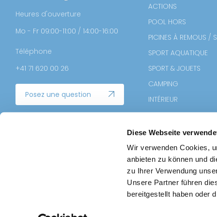
ACTIONS
Heures d'ouverture
POOL HORS
Mo - Fr 09:00-11:00 / 14:00-16:00
PICINES À REMOUS / 
Téléphone
SPORT AQUATIQUE
+41 71 620 00 26
SPORT & JOUETS
CAMPING
Posez une question
INTÉRIEUR
BELIEBTESTE PRODUKT
DEALS
Diese Webseite verwende
BAIN DE GLACE
Wir verwenden Cookies, um
anbieten zu können und di
PIÈCE DE RECHANGE
zu Ihrer Verwendung unser
Unsere Partner führen die
bereitgestellt haben oder
© 2026 MOODI AG