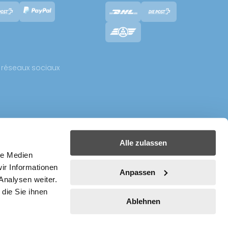
réseaux sociaux
Alle zulassen
le Medien
ir Informationen
Anpassen
Analysen weiter.
die Sie ihnen
Ablehnen
oduits, consultez le site
Moodi
Pingpongshop