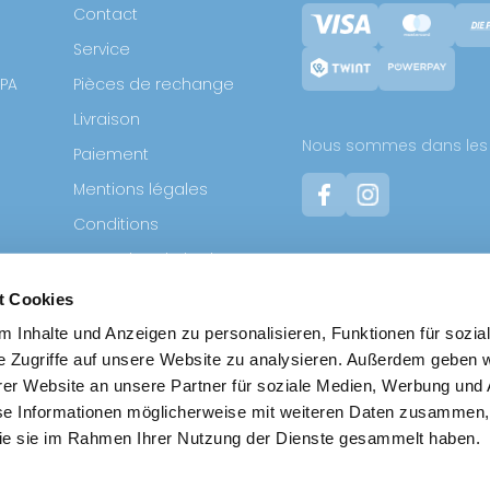
Contact
Service
SPA
Pièces de rechange
Livraison
Nous sommes dans les 
Paiement
Mentions légales
Conditions
E
Protection de la vie
privée
t Cookies
Retoure
 Inhalte und Anzeigen zu personalisieren, Funktionen für sozia
e Zugriffe auf unsere Website zu analysieren. Außerdem geben w
er Website an unsere Partner für soziale Medien, Werbung und 
se Informationen möglicherweise mit weiteren Daten zusammen, 
 die sie im Rahmen Ihrer Nutzung der Dienste gesammelt haben.
Pour plus de pr