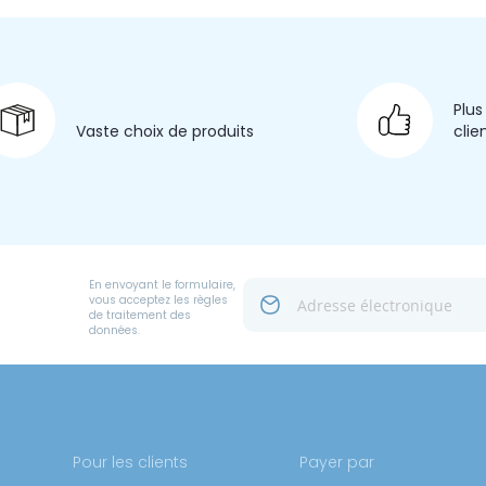
Plus
Vaste choix
de produits
clie
En envoyant le formulaire,
vous acceptez les règles
de traitement des
données.
Pour les clients
Payer par