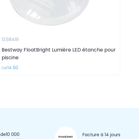
13.58419
Bestway FloatBright Lumière LED étanche pour
piscine
14.90
CHF
 de
10 000
Facture à 14 jours