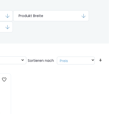
Produkt Breite
Aufst
Sortieren nach
sorti