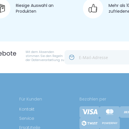
Riesige Auswahl
an
Mehr als 1
Produkten
zufrieden
ebote
Mit dem Absenden
stimmen Sie den Regeln
der Datenverarbetiung zu
Für Kunden
Bezahlen per
Kontakt
Service
Ersatzteile