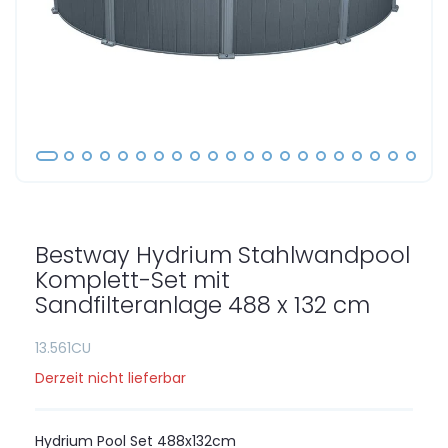
Zum
Anfang
der
Bestway Hydrium Stahlwandpool
Bildgalerie
springen
Komplett-Set mit
Sandfilteranlage 488 x 132 cm
13.561CU
Derzeit nicht lieferbar
Hydrium Pool Set 488x132cm