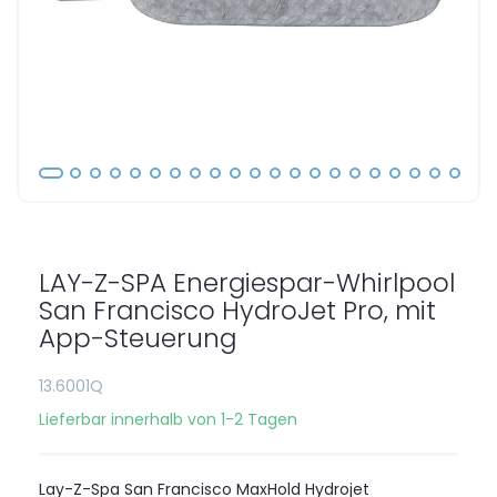
Zum
Anfang
der
LAY-Z-SPA Energiespar-Whirlpool
Bildgalerie
springen
San Francisco HydroJet Pro, mit
App-Steuerung
13.6001Q
Lieferbar innerhalb von 1-2 Tagen
Lay-Z-Spa San Francisco MaxHold Hydrojet