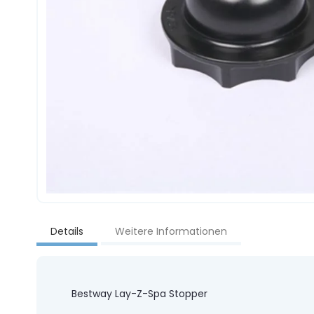
Zum
Anfang
Details
Weitere Informationen
der
Bildgalerie
springen
Bestway Lay-Z-Spa Stopper