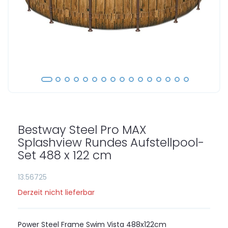
Zum
Anfang
der
Bestway Steel Pro MAX
Bildgalerie
springen
Splashview Rundes Aufstellpool-
Set 488 x 122 cm
13.56725
Derzeit nicht lieferbar
Power Steel Frame Swim Vista 488x122cm