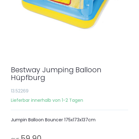
Zum
Anfang
der
Bestway Jumping Balloon
Bildgalerie
springen
Hüpfburg
13.52269
Lieferbar innerhalb von 1-2 Tagen
Jumpin Balloon Bouncer 175x173x137cm
59,90