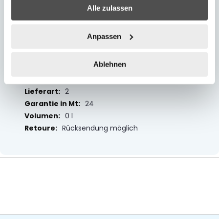
Mehrfarbig
Alle zulassen
unisex
1750 x 1730 x 1370
Anpassen
137
175
Ablehnen
173
Lieferbar innerhalb von 1-2 Tagen
2
24
0 l
Rücksendung möglich