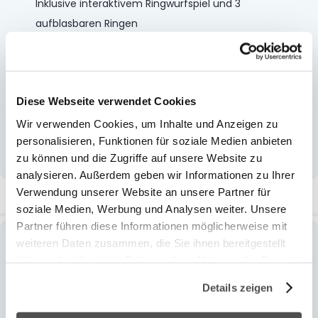
Inklusive interaktivem Ringwurfspiel und 3
aufblasbaren Ringen
Buntes Regenbogendesign
Seitenwände aus Mesh für Sicherheit
Ideal für den Einsatz
...
Diese Webseite verwendet Cookies
Wir verwenden Cookies, um Inhalte und Anzeigen zu
Mehr anzeigen
personalisieren, Funktionen für soziale Medien anbieten
zu können und die Zugriffe auf unsere Website zu
analysieren. Außerdem geben wir Informationen zu Ihrer
Verwendung unserer Website an unsere Partner für
Weitere Informationen
soziale Medien, Werbung und Analysen weiter. Unsere
Partner führen diese Informationen möglicherweise mit
weiteren Daten zusammen, die Sie ihnen bereitgestellt
Weitere
13.52269
haben oder die sie im Rahmen Ihrer Nutzung der Dienste
Informationen
59,90 CHF
gesammelt haben.
Details zeigen
Kind
1