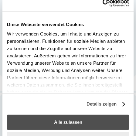
60007 | LAY-Z-SPA® Tahiti AirJet™ Whirlpool, Ø 180
x 66 cm | 2021, 2022
60009 | LAY-Z-SPA® Bali AirJet™ Whirlpool, Ø 180 x
Diese Webseite verwendet Cookies
66 cm | 2021, 2022
Wir verwenden Cookies, um Inhalte und Anzeigen zu
60011 | LAY-Z-S
...
personalisieren, Funktionen für soziale Medien anbieten
zu können und die Zugriffe auf unsere Website zu
analysieren. Außerdem geben wir Informationen zu Ihrer
Mehr anzeigen
Verwendung unserer Website an unsere Partner für
soziale Medien, Werbung und Analysen weiter. Unsere
Partner führen diese Informationen möglicherweise mit
Weitere Informationen
weiteren Daten zusammen, die Sie ihnen bereitgestellt
haben oder die sie im Rahmen Ihrer Nutzung der Dienste
gesammelt haben.
Details zeigen
Weitere
13.F4024ASS16
Informationen
17,90 CHF
Alle zulassen
0
0