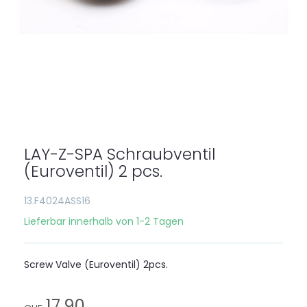
Zum
Anfang
der
LAY-Z-SPA Schraubventil
Bildgalerie
springen
(Euroventil) 2 pcs.
13.F4024ASS16
Lieferbar innerhalb von 1-2 Tagen
Screw Valve (Euroventil) 2pcs.
17,90