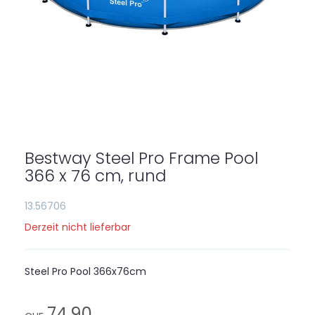
Zum
Anfang
der
Bestway Steel Pro Frame Pool
Bildgalerie
springen
366 x 76 cm, rund
13.56706
Derzeit nicht lieferbar
Steel Pro Pool 366x76cm
74,90