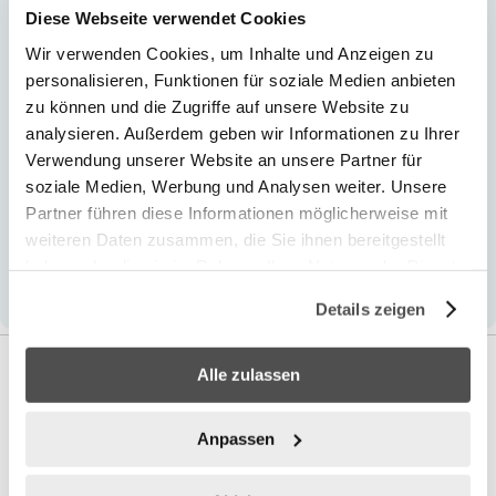
760
Diese Webseite verwendet Cookies
Stahl, PVC
Wir verwenden Cookies, um Inhalte und Anzeigen zu
76
personalisieren, Funktionen für soziale Medien anbieten
366
zu können und die Zugriffe auf unsere Website zu
366
analysieren. Außerdem geben wir Informationen zu Ihrer
Lieferbar innerhalb von 1-2 Tagen
Verwendung unserer Website an unsere Partner für
2
soziale Medien, Werbung und Analysen weiter. Unsere
24
Partner führen diese Informationen möglicherweise mit
6473 l
weiteren Daten zusammen, die Sie ihnen bereitgestellt
haben oder die sie im Rahmen Ihrer Nutzung der Dienste
Rücksendung möglich
gesammelt haben.
Details zeigen
Alle zulassen
Anpassen
Zubehör